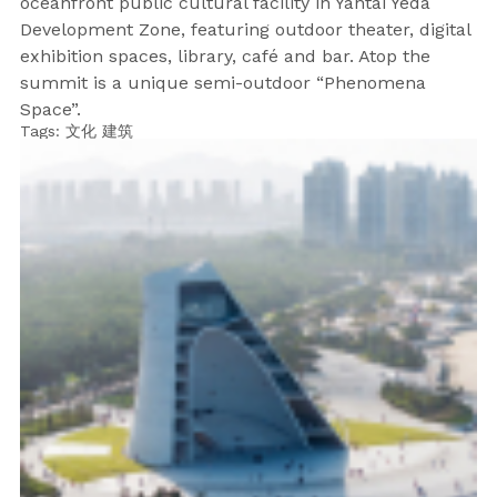
oceanfront public cultural facility in Yantai Yeda
Development Zone, featuring outdoor theater, digital
exhibition spaces, library, café and bar. Atop the
summit is a unique semi-outdoor “Phenomena
Space”.
Tags:
文化
建筑