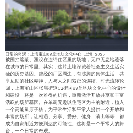
日常的奇观：上海宝山89丘地块文化中心, 上海,
2025
被围挡遮蔽、湮没在连绵住区里的场地，无声无息地遗落
在城市的日常里。其实，这片土壤深藏着社会主义生活实
验的历史基因。曾经的厂区周边，有沸腾的集体生活，共
享互助的社区精神，人与人之间紧密的连结。时光流转轮
回，上海宝山区张庙街道02街坊89丘地块文化中心的设计
和建设，将是一次难得的机遇，重新激活开放共享和丰富
活跃的场所基因。在单调无趣以住宅区为主的附近，植入
一个高能量原子核，为平常生活和平常人提供一个开放和
丰富的场所，让相遇、分享、爱好、健身、演出等等，都
成为自家附近方便到达的可能性。这将是一个平常人的舞
台，一个日常的奇观。