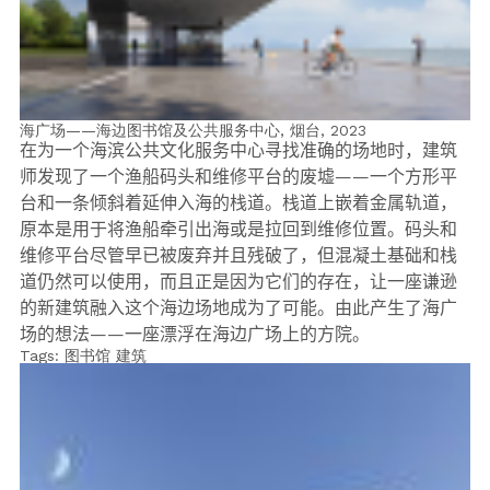
海广场——海边图书馆及公共服务中心, 烟台,
2023
在为一个海滨公共文化服务中心寻找准确的场地时，建筑
师发现了一个渔船码头和维修平台的废墟
——
一个方形平
台和一条倾斜着延伸入海的栈道。栈道上嵌着金属轨道，
原本是用于将渔船牵引出海或是拉回到维修位置。码头和
维修平台尽管早已被废弃并且残破了，但混凝土基础和栈
道仍然可以使用，而且正是因为它们的存在，让一座谦逊
的新建筑融入这个海边场地成为了可能。由此产生了海广
场的想法
——
一座漂浮在海边广场上的方院。
Tags:
图书馆
建筑