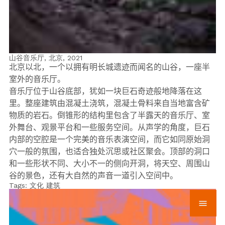
山谷音乐厅, 北京,
2021
北京以北，一个以拥有明长城遗迹而闻名的山谷，一座半
室外的音乐厅。
音乐厅位于山谷底部，犹如一块巨石奇迹般地降落在这
里。整座建筑由混凝土浇筑，混凝土骨料来自当地富含矿
物质的岩石。倒锥形的结构里包含了半露天的音乐厅、室
外舞台、观景平台和一些服务空间。从声学的角度，巨石
内部的空腔是一个完美的音乐表演空间，而它如同原始洞
穴一般的氛围，也适合独处沉思或社区聚会。顶部的洞口
和一些形状不同、大小不一的侧向开洞，将天空、周围山
谷的景色，还有大自然的声音一道引入空间中。
Tags:
文化
建筑
menu