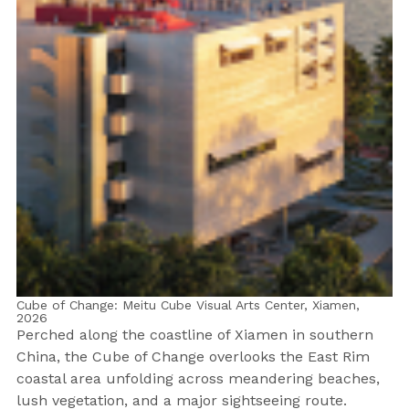
Cube of Change: Meitu Cube Visual Arts Center, Xiamen,
2026
Perched along the coastline of Xiamen in southern
China, the Cube of Change overlooks the East Rim
coastal area unfolding across meandering beaches,
lush vegetation, and a major sightseeing route.