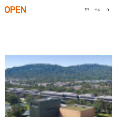
Skip
to
main
EN
invert_colors
中文
content