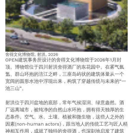
舍得文化博物馆, 射洪,
2026
OPEN建筑事务所设计的舍得文化博物馆于2026年1月封
顶。博物馆位于四川射洪舍得酒厂的东花园中。在雾气氤
氲、群山环抱的涪江之畔，三座岛屿状的建筑体量从一个
宽阔的圆形水池中浮现出来，构筑了穿越传统与未来的“一
池三山”。
射洪位于四川盆地的底部，常年气候湿润、绿意盎然。酒
厂远离城市，被纯净的自然山水环抱，拥有得天独厚的生
态条件。空气、水、土壤、植被和微生物，这些人之外的
因素(non-human actors)，跟当地人的传统工艺与匠人精
神相互作用，成就了独特的舍得酒，也深刻地启发了建筑