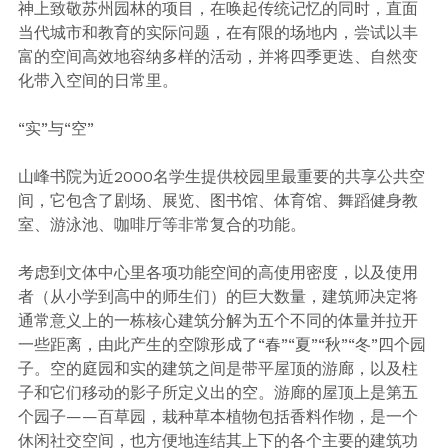
神上致敬苏州园林的项目，在唤起传统记忆的同时，直面
当代城市和教育的实际问题，在有限的场地内，尝试以丰
富的空间高效地容纳多样的活动，并将四季更迭、自然变
化带入空间的日常里。
“实”与“空”
山峰书院为近2000名学生提供校园里最重要的共享公共空
间，它包含了剧场、展览、图书馆、体育馆、舞蹈健身教
室、游泳池、咖啡厅等非常复合的功能。
考虑到文体中心里各项功能空间的高使用密度，以及使用
者（从小学到高中的师生们）的巨大数量，建筑师决定将
通常意义上的一栋核心建筑分解为五个不同的体量并拉开
一些距离，由此产生的空隙形成了“春”“夏”“秋”“冬”四个园
子。空的庭园和实的建筑之间是带平屋顶的游廊，以及柱
子和它们移动的影子所定义出的空。游廊的屋顶上是第五
个园子——百草园，栽种草本植物包括香料作物，是一个
休闲社交空间，也方便地连结其上下的各个主要的建筑功