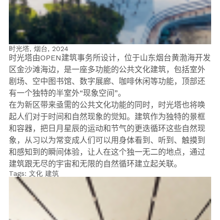
时光塔, 烟台,
2024
时光塔由OPEN建筑事务所设计，位于山东烟台黄渤海开发
区金沙滩海边，是一座多功能的公共文化建筑，包括室外
剧场、空中图书馆、数字展廊、咖啡休闲等功能，顶部还
有一个独特的半室外“现象空间”。
在为新区带来亟需的公共文化功能的同时，时光塔也将唤
起人们对于时间和自然现象的觉知。建筑作为独特的景框
和容器，把日月星辰的运动和节气的更迭循环这些自然现
象，从习以为常变成人们可以用身体看到、听到、触摸到
和感知到的瞬间体验，让人在这个独一无二的地点，通过
建筑跟无尽的宇宙和无限的自然循环建立起关联。
Tags:
文化
建筑