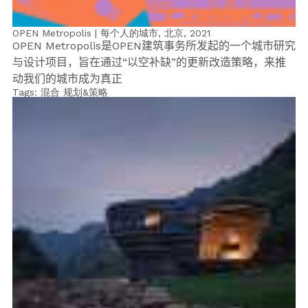
OPEN Metropolis | 每个人的城市, 北京,
2021
OPEN Metropolis
是
OPEN
建筑事务所发起的一个城市研究
与设计项目，旨在通过
“
以空补缺
”
的更新改造策略，来推
动我们的城市成为真正
Tags:
混合
规划&策略