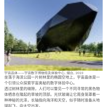
宇宙晶体——宇宙数字博物馆及体验中心, 烟台,
2023
坐落于海滨公园一片树林里的椭圆空地上，宇宙晶体是一
个引领公众探索宇宙奥秘的数字体验中心。
透过树林里的缝隙，人们可以瞥见一个不同寻常的黑色物
体栖息在隆起的草坡的顶部。光伏玻璃让它周身笼罩着一
种神秘的光泽，长轴指向海洋和天空，似乎随时准备从地
球起飞，向太空出发。