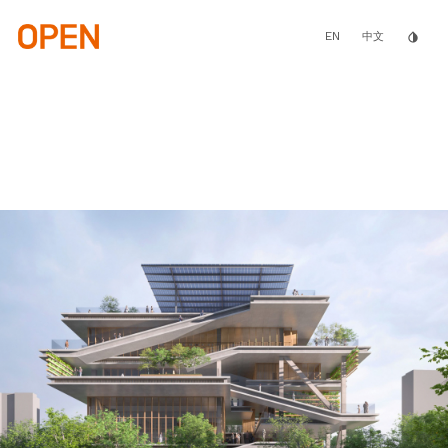
Skip
to
main
EN
invert_colors
中文
content