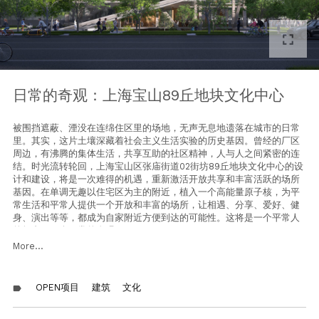
fullscreen
日常的奇观：上海宝山89丘地块文化中心
被围挡遮蔽、湮没在连绵住区里的场地，无声无息地遗落在城市的日常
里。其实，这片土壤深藏着社会主义生活实验的历史基因。曾经的厂区
周边，有沸腾的集体生活，共享互助的社区精神，人与人之间紧密的连
结。时光流转轮回，上海宝山区张庙街道02街坊89丘地块文化中心的设
计和建设，将是一次难得的机遇，重新激活开放共享和丰富活跃的场所
基因。在单调无趣以住宅区为主的附近，植入一个高能量原子核，为平
常生活和平常人提供一个开放和丰富的场所，让相遇、分享、爱好、健
身、演出等等，都成为自家附近方便到达的可能性。这将是一个平常人
的舞台，一个日常的奇观。
More...
文化中心的设计有意以开放的姿态迎接每个访客，因此其设计彻底打开
了建筑物传统的盒子似的外观。一层层复合楼板以多变的形态相互交
织、叠加、融为一体，形成一座看似简单却富于层次的聚落式单体建
OPEN项目
建筑
文化
label
筑。机电系统被嵌入楼板的空腔之中，从而使得楼板之间的可占据空间
保持宽敞通透。一条时隐时现、缓缓折叠上升的步道用漫游的方式联系