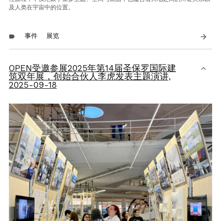
及人类在宇宙中的位置。
事件
展览
arrow_forward
label
OPEN受邀参展2025年第14届圣保罗国际建
筑双年展，创始合伙人李虎发表主题演讲,
2025-09-18