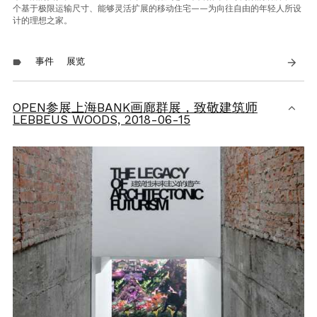
个基于极限运输尺寸、能够灵活扩展的移动住宅
——为向往自由
的年轻人所设
计的理想之家。
事件
展览
arrow_forward
label
OPEN参展上海BANK画廊群展，致敬建筑师
LEBBEUS WOODS,
2018-06-15