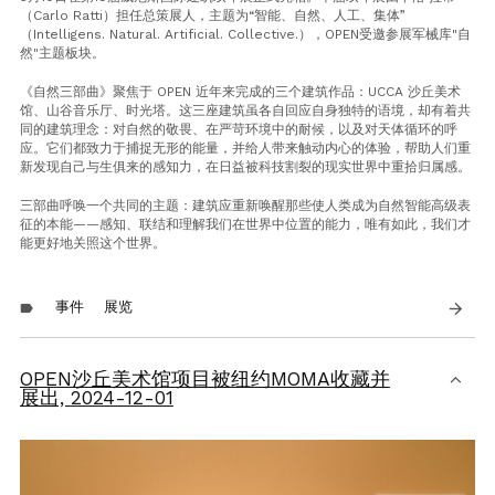
（Carlo Ratti）担任总策展人，主题为“智能、自然、人工、集体”
（Intelligens. Natural. Artificial. Collective.），OPEN受邀参展军械库"自
然"主题板块。
《自然三部曲》聚焦于 OPEN 近年来完成的三个建筑作品：UCCA 沙丘美术
馆、山谷音乐厅、时光塔。这三座建筑虽各自回应自身独特的语境，却有着共
同的建筑理念：对自然的敬畏、在严苛环境中的耐候，以及对天体循环的呼
应。它们都致力于捕捉无形的能量，并给人带来触动内心的体验，帮助人们重
新发现自己与生俱来的感知力，在日益被科技割裂的现实世界中重拾归属感。
三部曲呼唤一个共同的主题：建筑应重新唤醒那些使人类成为自然智能高级表
征的本能——感知、联结和理解我们在世界中位置的能力，唯有如此，我们才
能更好地关照这个世界。
事件
展览
arrow_forward
label
OPEN沙丘美术馆项目被纽约MOMA收藏并
展出,
2024-12-01