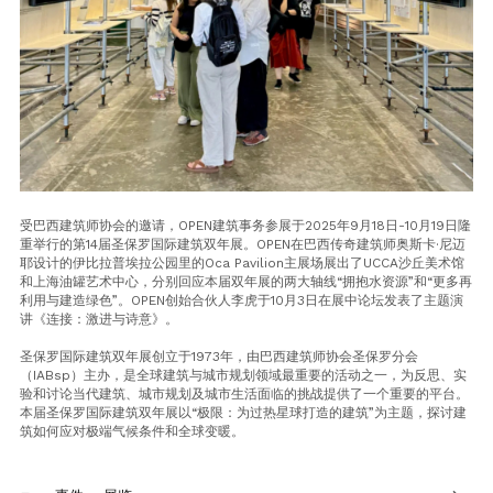
受巴西建筑师协会的邀请，OPEN建筑事务参展于2025年9月18日-10月19日隆
重举行的第14届圣保罗国际建筑双年展。OPEN在巴西传奇建筑师奥斯卡·尼迈
耶设计的伊比拉普埃拉公园里的Oca Pavilion主展场展出了UCCA沙丘美术馆
和上海油罐艺术中心，分别回应本届双年展的两大轴线“拥抱水资源”和“更多再
利用与建造绿色”。OPEN创始合伙人李虎于10月3日在展中论坛发表了主题演
讲《连接：激进与诗意》。
圣保罗国际建筑双年展创立于1973年，由巴西建筑师协会圣保罗分会
（IABsp）主办，是全球建筑与城市规划领域最重要的活动之一，为反思、实
验和讨论当代建筑、城市规划及城市生活面临的挑战提供了一个重要的平台。
本届圣保罗国际建筑双年展以“极限：为过热星球打造的建筑”为主题，探讨建
筑如何应对极端气候条件和全球变暖。