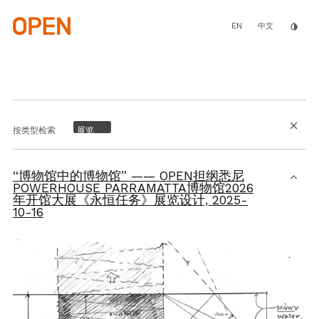
Skip
to
main
EN
invert_colors
中文
content
close
按类型检索
“博物馆中的博物馆” —— OPEN担纲悉尼
POWERHOUSE PARRAMATTA博物馆2026
年开馆大展《永恒任务》展览设计,
2025-
10-16