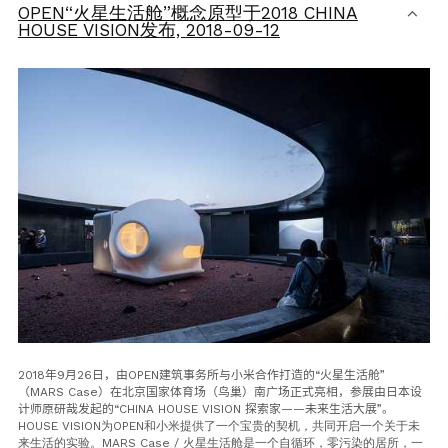
OPEN“火星生活舱”概念原型于2018 CHINA
HOUSE VISION发布,
2018-09-12
2018
年
9
月
26
日，由
OPEN
建筑事务所与小米合作打造的
“
火星生活舱
”
（
MARS Case
）在北京国家体育场（鸟巢）南广场正式亮相，参展由日本设
计师原研哉发起的
“
CHINA HOUSE VISION
探索家
——
未来生活大展
”
。
HOUSE VISION为OPEN和小米提供了一个宝贵的契机，共同开启一个关于未
来生活的实验。MARS Case / 火星生活舱是一个自循环，零污染的居所，一