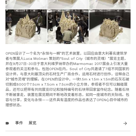
OPEN
设计了一个名为“永恒与一瞬”的艺术装置，以回应由意大利著名建筑学
者与策展人
Luca Molinari
策划的“
Soul of City
（城市的灵魂）”展览主题，
并在
9
月
27
日
-30
日于意大利维罗纳举办的
Marmomac 2017
展会上引发大量
参观者的关注和参与。包括
OPEN
在内，
Soul of City
共邀请了
7
组不同国家的
设计师，与意大利最顶尖的石材生产厂商合作，运用石材进行创作，诠释自己
对“城市灵魂”的理解。在
OPEN
的设计中，一块
1.5m x 1.5m x 1.5m
的石灰石被
切割成
8000
个
7.5cm x 7.5cm x 7.5cm
的小立方体，参观者不仅可以触碰展
品，还可以把带有共同展览印记和独特编号的石块带回家留作纪念。随着石块
不断被拿走，装置在展览期间不断地改变着形态，如同一座城市的天际线。包
容与分享，变化与永恒——这件具有温度的作品也表达了
OPEN
心目中城市的
理想状态。
事件
展览
arrow_forward
label