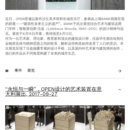
近日，
OPEN
受邀以新作沙丘美术馆和长城音乐厅，参展由上海
BANK
画廊呈现
的群展
——“
建筑性未来主义的遗产
”
。
BANK
于此次展览结合艺术与建筑这两
门学科，致敬莱伯斯
·
伍兹（
Lebbeus Woods, 1940-2012
）的设计精神与远
见。展览于
6
月
15
日开幕，将持续至
8
月
12
日。
作为一位艺术家、理论家、教育家和顶尖的建筑设计师，伍兹毕生都在绘制社
会物质实体与精神层面之间的联系，解析这些构造如何改变了人们的意识。本
次展览呈现了伍兹颠覆常规的设计手稿，以及国内外艺术家与建筑师的创作，
他们的作品从不同角度构建了未来的城市生态。
事件
展览
arrow_forward
label
“永恒与一瞬”，OPEN设计的艺术装置在意
大利展出,
2017-09-27