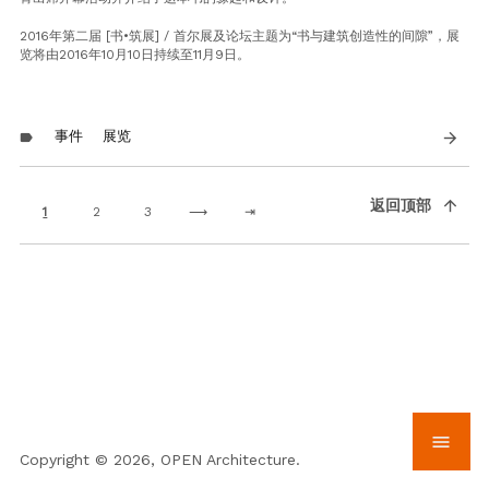
2016年第二届 [书•筑展] / 首尔展及论坛主题为“书与建筑创造性的间隙”，展
览将由2016年10月10日持续至11月9日。
事件
展览
arrow_forward
label
Pagination
arrow_upward
返回顶部
Current page
1
Page
2
Page
3
Next page
⟶
Last page
⇥
menu
Copyright © 2026, OPEN Architecture.