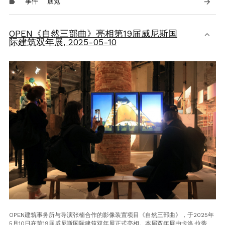
事件
展览
arrow_forward
label
OPEN《自然三部曲》亮相第19届威尼斯国
际建筑双年展,
2025-05-10
OPEN建筑事务所与导演张楠合作的影像装置项目《自然三部曲》，于2025年
5月10日在第19届威尼斯国际建筑双年展正式亮相。本届双年展由卡洛·拉蒂