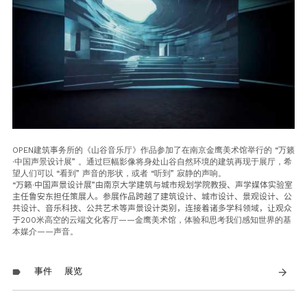
OPEN建筑事务所的《山谷音乐厅》作品参加了在南京金鹰美术馆举行的 “万籁
·中国声景设计展” 。通过巨幅影像将身处山谷自然环境的建筑再现于展厅，希
望人们可以 “看到” 声音的形状，或者 “听到” 寂静的声响。
“万籁·中国声景设计展”由南京大学建筑与城市规划学院教授、声学媒体实验室
主任鲁安东担任策展人。参展作品跨越了建筑设计、城市设计、景观设计、公
共设计、音乐科技、公共艺术等声景设计类别，连接着诸多学科领域，让观众
于
200米高空的云端文化客厅——金鹰美术馆，体验和思考我们感知世界的基
本媒介——声音。
事件
展览
arrow_forward
label