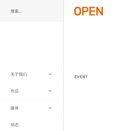
Skip
to
main
content
关于我们
EVENT
作品
实践
媒体
团队
项目
动态
宣言
构想
视频
缩略图