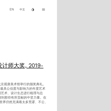
EN
invert_colors
menu
中文
年度设计师大奖,
2019-
席了在北京观唐美术馆举行的颁奖典礼。
为国内最具公信度与影响力的年度艺术
去一年中国艺术、设计生态进行梳理与总
得到那些有所贡献的中坚力量。在
的世界仍然充满着太多荒谬、不公、